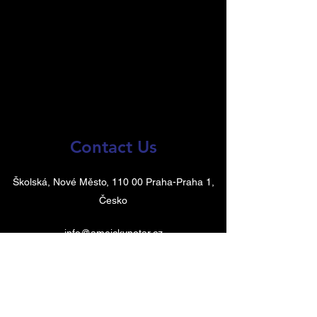
Contact Us
Školská, Nové Město, 110 00 Praha-Praha 1,
Česko
info@ameickynotar.cz
123-456-7890